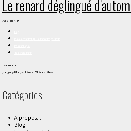
Le renard déglingué d’auto
23 novembre 2018
Blog
Le bestiaire fantastique & autres contes gourmands
Les cakes rigolos
Une histoire d'enfant
Leave a comment
glaçage royal
Montage sablés
recette
Sablés à la mélasse
Catégories
A propos…
Blog