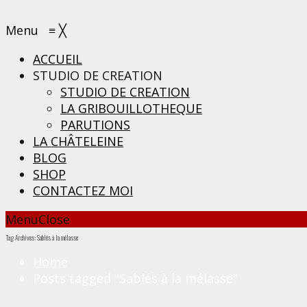
Menu
≡
╳
ACCUEIL
STUDIO DE CREATION
STUDIO DE CREATION
LA GRIBOUILLOTHEQUE
PARUTIONS
LA CHÂTELEINE
BLOG
SHOP
CONTACTEZ MOI
Menu
Close
Tag Archives: Sablés à la mélasse
Home
Posts tagged "Sablés à la mélasse"