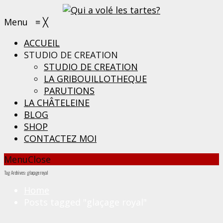
Menu
≡
╳
ACCUEIL
STUDIO DE CREATION
STUDIO DE CREATION
LA GRIBOUILLOTHEQUE
PARUTIONS
LA CHÂTELEINE
BLOG
SHOP
CONTACTEZ MOI
Menu
Close
Tag Archives: glaçage royal
Home
Posts tagged "glaçage royal"