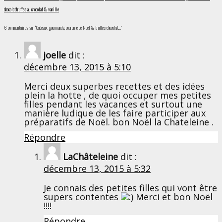
chocolat
truffes au chocolat & vanille
6 commentaires sur “Cadeaux gourmands, couronne de Noël & truffes chocolat…”
joelle
dit :
décembre 13, 2015 à 5:10
Merci deux superbes recettes et des idées
plein la hotte , de quoi occuper mes petites
filles pendant les vacances et surtout une
manière ludique de les faire participer aux
préparatifs de Noël. bon Noël la Chateleine .
Répondre
LaChâteleine
dit :
décembre 13, 2015 à 5:32
Je connais des petites filles qui vont être
supers contentes
Merci et bon Noël
!!!!
Répondre