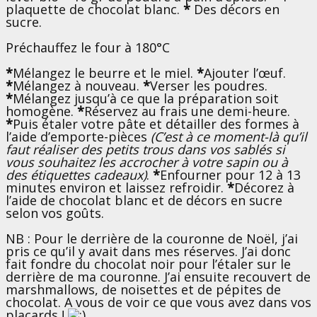
plaquette de chocolat blanc.
*
Des décors en
sucre.
Préchauffez le four à 180°C
*
Mélangez le beurre et le miel.
*
Ajouter l’œuf.
*
Mélangez à nouveau.
*
Verser les poudres.
*
Mélangez jusqu’à ce que la préparation soit
homogène.
*
Réservez au frais une demi-heure.
*
Puis étaler votre pâte et détailler des formes à
l’aide d’emporte-pièces
(C’est à ce moment-là qu’il
faut réaliser des petits trous dans vos sablés si
vous souhaitez les accrocher à votre sapin ou à
des étiquettes cadeaux)
.
*
Enfourner pour 12 à 13
minutes environ et laissez refroidir.
*
Décorez à
l’aide de chocolat blanc et de décors en sucre
selon vos goûts.
NB : Pour le derrière de la couronne de Noël, j’ai
pris ce qu’il y avait dans mes réserves. J’ai donc
fait fondre du chocolat noir pour l’étaler sur le
derrière de ma couronne. J’ai ensuite recouvert de
marshmallows, de noisettes et de pépites de
chocolat. A vous de voir ce que vous avez dans vos
placards !