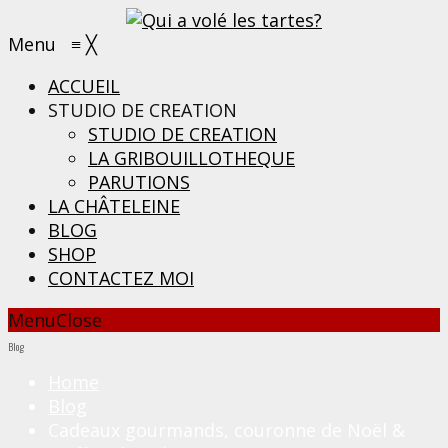
Menu
≡
╳
ACCUEIL
STUDIO DE CREATION
STUDIO DE CREATION
LA GRIBOUILLOTHEQUE
PARUTIONS
LA CHÂTELEINE
BLOG
SHOP
CONTACTEZ MOI
Menu
Close
Blog
Home
Blog
Cadeaux gourmands, couronne de Noël &