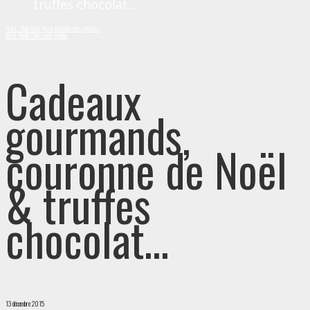
truffes chocolat…
Nara… Charlotte Yuzu-Matcha sans gluten…
Mini Bundt Cake sans gluten
Cadeaux
gourmands,
couronne de Noël
& truffes
chocolat…
13 décembre 2015