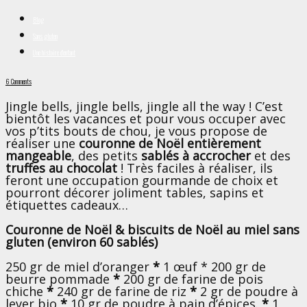
Blog
Sans gluten
Une histoire d'enfant
6 Comments
Jingle bells, jingle bells, jingle all the way !
C’est
bientôt les vacances et pour vous occuper avec
vos p’tits bouts de chou, je vous propose de
réaliser une
couronne de Noël entièrement
mangeable
, des petits
sablés à accrocher
et des
truffes au chocolat
! Très faciles à réaliser, ils
feront une occupation gourmande de choix et
pourront décorer joliment tables, sapins et
étiquettes cadeaux…
Couronne de Noël & biscuits de Noël au miel sans
gluten (environ 60 sablés)
250 gr de miel d’oranger
*
1 œuf * 200 gr de
beurre pommade
*
200 gr de farine de pois
chiche
*
240 gr de farine de riz
*
2 gr de poudre à
lever bio
*
10 gr de poudre à pain d’épices.
*
1