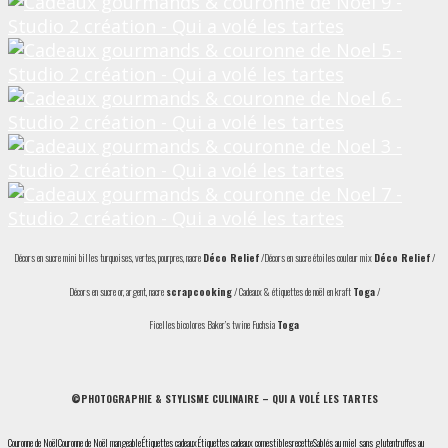
Décors en sucre mini billes turquoises, vertes, pourpres, nacre
Déco Relief
/Décors en sucre étoiles couleur mix
Déco Relief
/
Décors en sucre or, argent, nacre
scrapcooking
/ Cadeaux & étiquettes de noël en kraft
Toga
/
Ficelles bicolores Baker’s twine Fuchsia
Toga
©PHOTOGRAPHIE & STYLISME CULINAIRE – QUI A VOLÉ LES TARTES
Couronne de Noël
Couronne de Noël mangeable
Étiquettes cadeaux
Étiquettes cadeaux comestibles
recette
Sablés au miel sans gluten
truffes au