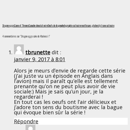
Dragon eggs
Game of Thrones
Ganache chocolat noire
Oeufs de dragon
photographie culinaire
recette
sans gluten
stylisme culinaire
4 commentaires sur “Dragon eggs cake de Khaleesi !”
tbrunette
dit :
janvier 9, 2017 à 8:01
Alors je meurs d’envie de regarde cette série
(j’ai juste vu un épisode en Anglais dans
l’avion) mais il paraît qu’elle est tellement
prenante qu’on ne peut plus avoir de vie
sociale:) Mais je sais qu’un jour, je la
regarderai !
En tout cas les oeufs ont l’air délicieux et
j’adore ton sens du boutisme avec la bague
qui évoque bien sûr la série !
Répondre