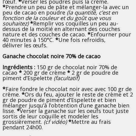
l’œuf.
*
Verser les poudres puis la crème.
*
Prendre un peu de pâte et mélanger-la avec un
peu de cacao en poudre
(la quantité, c’est en
fonction de la couleur et du goût que vous
souhaitez)
*
Remplir vos coquilles un peu au-
dessus de la moitié en alternant des couches
nature et des couches de cacao.
*
Enfourner pour
40 minutes à 150°C.
*
Une fois refroidis,
délivrer les œufs.
Ganache chocolat noire 70% de cacao
Ingrédients :
150 gr de chocolat noir 70% de
cacao
*
200 gr de crème
*
2 gr
de
poudre de
piment d’Espelette
(facultatif)
*
Faire fondre le chocolat noir avec avec 100 gr de
crème.
*
Ors du feu,
ajouter le reste de crème et 2
gr de
poudre de piment d’Espelette et bien
mélanger jusqu’à l’obtention d’une ganache bien
lisse.
*
Verser la ganache sur les oeufs tout juste
sortis de leur coquille et modeler les
grossièrement.
(cf vidéo)
*
Mettre au frais
pendant 24h00.