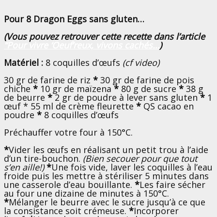
Pour 8 Dragon Eggs sans gluten…
(Vous pouvez retrouver cette recette dans l’article
“Pour vivre ‘Oeuf’reux, vivons cachés…
)
Matériel :
8 coquilles d’œufs
(cf video)
30 gr de farine de riz
*
30 gr de farine de pois
chiche
*
10 gr de maïzena
*
80 g de sucre
*
38 g
de beurre
*
2 gr de poudre à lever sans gluten
*
1
œuf * 55 ml de crème fleurette
*
QS cacao en
poudre
*
8 coquilles d’œufs
Préchauffer votre four à 150°C.
*
Vider les œufs en réalisant un petit trou à l’aide
d’un tire-bouchon.
(Bien secouer pour que tout
s’en aille!)
*
Une fois vide, laver les coquilles à l’eau
froide puis les mettre à stériliser 5 minutes dans
une casserole d’eau bouillante.
*
Les faire sécher
au four une dizaine de minutes à 150°C.
*
Mélanger le beurre avec le sucre jusqu’à ce que
la consistance soit crémeuse.
*
Incorporer