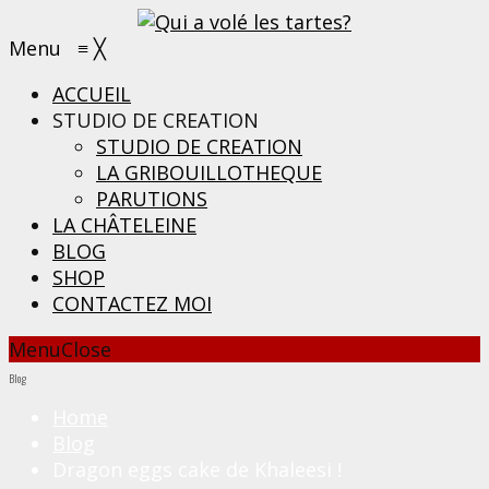
Menu
≡
╳
ACCUEIL
STUDIO DE CREATION
STUDIO DE CREATION
LA GRIBOUILLOTHEQUE
PARUTIONS
LA CHÂTELEINE
BLOG
SHOP
CONTACTEZ MOI
Menu
Close
Blog
Home
Blog
Dragon eggs cake de Khaleesi !