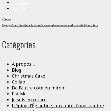
De l'autre côté du miroir
Les cakes rigolos
4 Comments
Dragon eggs
Game of Thrones
Ganache chocolat noire
Oeufs de dragon
photographie culinaire
recette
sans gluten
stylisme culinaire
Catégories
A propos…
Blog
Christmas Cake
Collab
De l'autre côté du miroir
Eat Me
Je suis en retard
L'épine d’Églantine, un conte d'une sombre