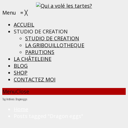
Menu
≡
╳
ACCUEIL
STUDIO DE CREATION
STUDIO DE CREATION
LA GRIBOUILLOTHEQUE
PARUTIONS
LA CHÂTELEINE
BLOG
SHOP
CONTACTEZ MOI
Menu
Close
Tag Archives: Dragon eggs
Home
Posts tagged "Dragon eggs"