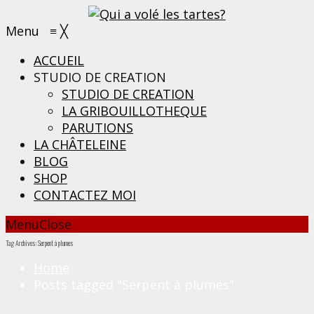
Menu
≡
╳
ACCUEIL
STUDIO DE CREATION
STUDIO DE CREATION
LA GRIBOUILLOTHEQUE
PARUTIONS
LA CHÂTELEINE
BLOG
SHOP
CONTACTEZ MOI
Menu
Close
Tag Archives: Serpent à plumes
Home
Posts tagged "Serpent à plumes"