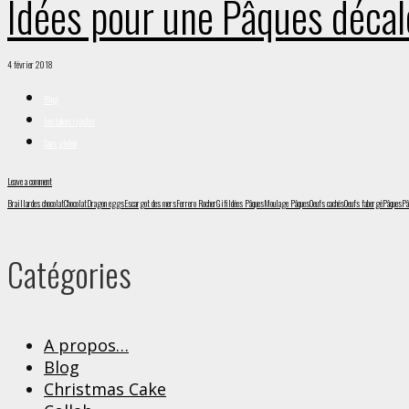
Idées pour une Pâques déca
4 février 2018
Blog
Les cakes rigolos
Sans gluten
Leave a comment
Braillardes chocolat
Chocolat
Dragon eggs
Escargot des mers
Ferrero Rocher
Gifi
Idées Pâques
Moulage Pâques
Oeufs cachés
Oeufs fabergé
Pâques
Pâ
Catégories
A propos…
Blog
Christmas Cake