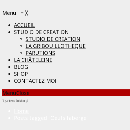
Menu
≡
╳
ACCUEIL
STUDIO DE CREATION
STUDIO DE CREATION
LA GRIBOUILLOTHEQUE
PARUTIONS
LA CHÂTELEINE
BLOG
SHOP
CONTACTEZ MOI
Menu
Close
Tag Archives: Oeufs fabergé
Home
Posts tagged "Oeufs fabergé"