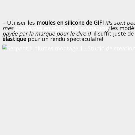
– Utiliser les
moules en silicone de GIFI
(Ils sont pe
mes
braillardes en chocolat & guimauves
)
les modèl
payée par la marque pour le dire !)
, il suffit juste 
élastique
pour un rendu spectaculaire!