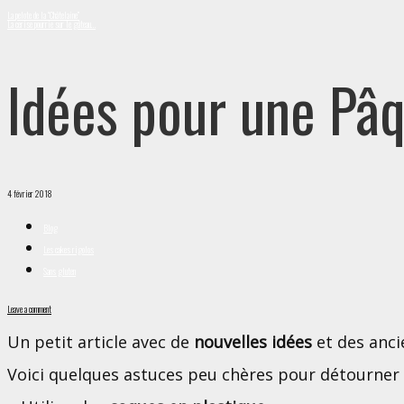
La pelote de la “Châtelaine”
La cerise pourrie sur le gâteau…
Idées pour une Pâ
4 février 2018
Blog
Les cakes rigolos
Sans gluten
Leave a comment
Un petit article avec de
nouvelles idées
et des anci
Voici quelques astuces peu chères pour détourner 