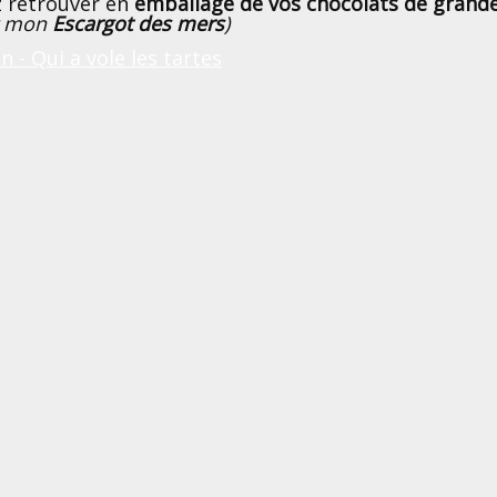
 retrouver en
emballage de vos chocolats de gran
er mon
Escargot des mers
)