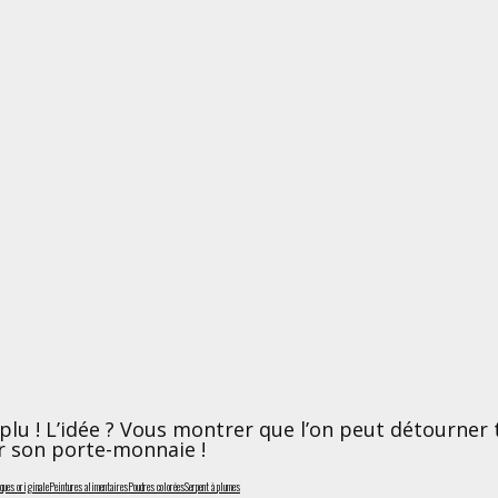
plu ! L’idée ? Vous montrer que l’on peut détourner 
r son porte-monnaie !
ques originale
Peintures alimentaires
Poudres colorées
Serpent à plumes