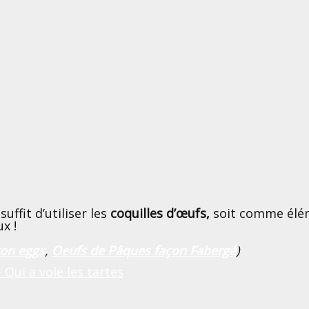
l suffit d’utiliser les
coquilles d’œufs,
soit comme élém
x !
on eggs
,
Oeufs de Pâques façon Fabergé
)