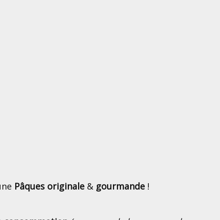
 une
Pâques originale
&
gourmande
!