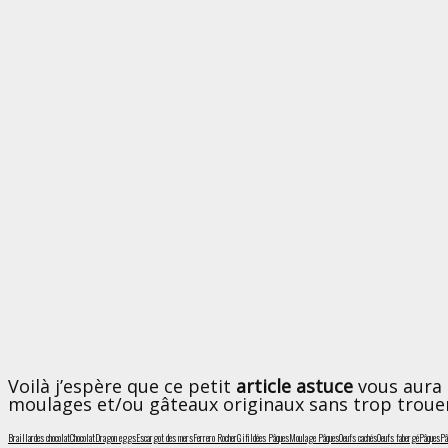
Voilà j’espère que ce petit
article astuce
vous aura 
moulages et/ou gâteaux originaux sans trop troue
Braillardes chocolat
Chocolat
Dragon eggs
Escargot des mers
Ferrero Rocher
Gifi
Idées Pâques
Moulage Pâques
Oeufs cachés
Oeufs fabergé
Pâques
Pâ