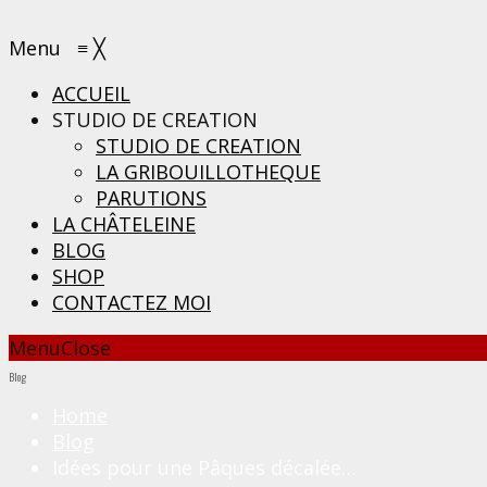
Menu
≡
╳
ACCUEIL
STUDIO DE CREATION
STUDIO DE CREATION
LA GRIBOUILLOTHEQUE
PARUTIONS
LA CHÂTELEINE
BLOG
SHOP
CONTACTEZ MOI
Menu
Close
Blog
Home
Blog
Idées pour une Pâques décalée…