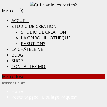
Menu
≡
╳
ACCUEIL
STUDIO DE CREATION
STUDIO DE CREATION
LA GRIBOUILLOTHEQUE
PARUTIONS
LA CHÂTELEINE
BLOG
SHOP
CONTACTEZ MOI
Menu
Close
Tag Archives: Moulage Pâques
Home
Posts tagged "Moulage Pâques"