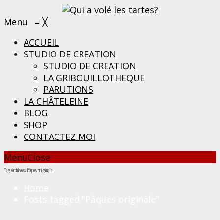
Menu
≡
╳
ACCUEIL
STUDIO DE CREATION
STUDIO DE CREATION
LA GRIBOUILLOTHEQUE
PARUTIONS
LA CHÂTELEINE
BLOG
SHOP
CONTACTEZ MOI
Menu
Close
Tag Archives: Pâques originale
Home
Posts tagged "Pâques originale"