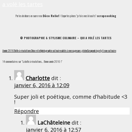
Perles de décors en sucre rose
Déco Relief
/ Emportes pièces “je fais mes biscuits”
scrapcooking
© PHOTOGRAPHIE & STYLISME CULINAIRE – QUI A VOLÉ LES TARTES
Année 2016
Boîte à résolutions
Déco relief
photographie culinaire
sablés à message
sans gluten
Scrapcooking
stylisme culinaire
14 commentaires sur “La boîte à résolutions… Bonne année 2016 !”
Charlotte
dit :
janvier 6, 2016 à 12:09
Super joli et poétique, comme d’habitude <3
!
Répondre
LaChâteleine
dit :
janvier 6, 2016 à 12:57