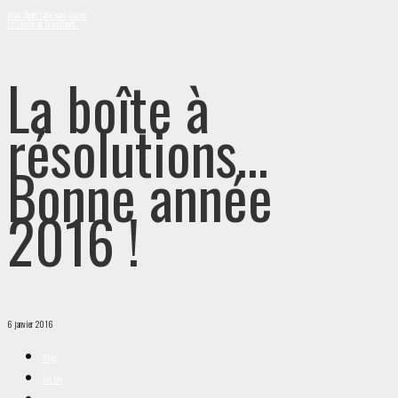
Mini Bundt Cake sans gluten
La Galette de Brocéliande…
La boîte à
résolutions…
Bonne année
2016 !
6 janvier 2016
Blog
Eat Me