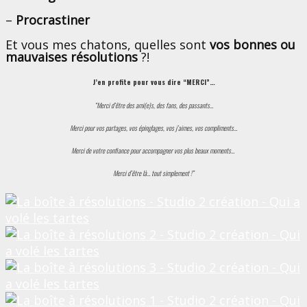
–
Procrastiner
Et vous mes chatons, quelles sont
vos bonnes ou
mauvaises résolutions
?!
J’en profite pour vous dire “MERCI”…
“Merci d’être des ami(e)s, des fans, des passants…
Merci pour vos partages, vos épinglages, vos j’aimes, vos compliments…
Merci de votre confiance pour accompagner vos plus beaux moments…
Merci d’être là… tout simplement !”