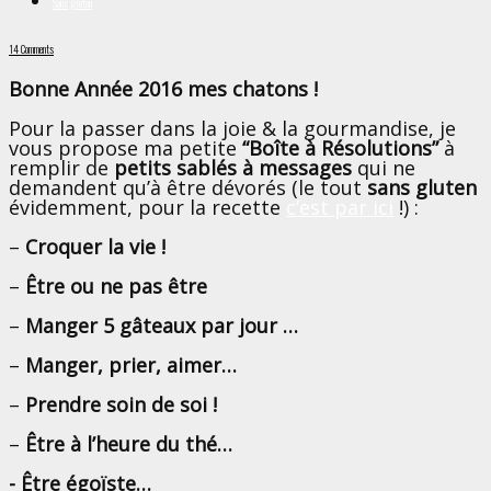
Sans gluten
14 Comments
Bonne Année 2016 mes chatons !
Pour la passer dans la joie & la gourmandise, je
vous propose ma petite
“Boîte à Résolutions”
à
remplir de
petits sablés à messages
qui ne
demandent qu’à être dévorés (le tout
sans gluten
évidemment, pour la recette
c’est par ici
!) :
–
Croquer la vie !
–
Être ou ne pas être
–
Manger 5 gâteaux par jour …
–
Manger, prier, aimer…
–
Prendre soin de soi !
–
Être à l’heure du thé…
- Être égoïste…