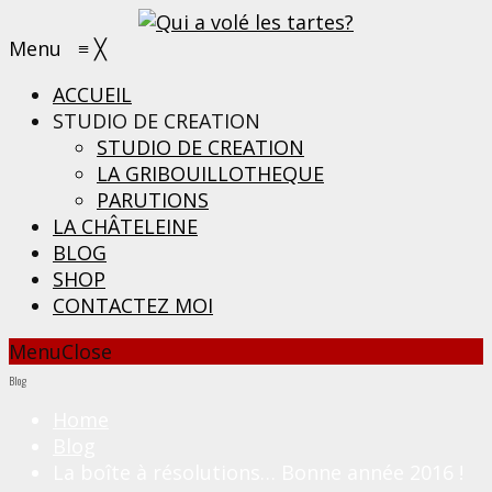
Menu
≡
╳
ACCUEIL
STUDIO DE CREATION
STUDIO DE CREATION
LA GRIBOUILLOTHEQUE
PARUTIONS
LA CHÂTELEINE
BLOG
SHOP
CONTACTEZ MOI
Menu
Close
Blog
Home
Blog
La boîte à résolutions… Bonne année 2016 !