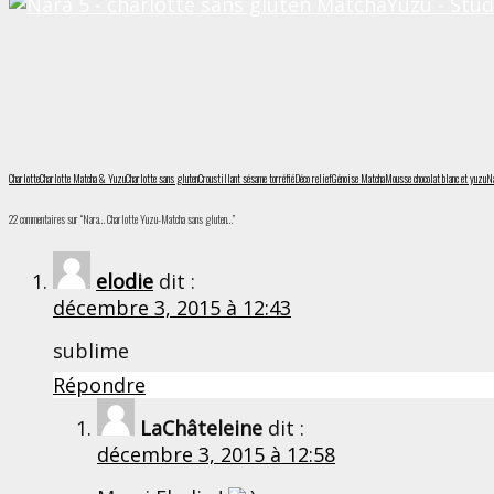
Charlotte
Charlotte Matcha & Yuzu
Charlotte sans gluten
Croustillant sésame torréfié
Déco relief
Génoise Matcha
Mousse chocolat blanc et yuzu
N
22 commentaires sur “Nara… Charlotte Yuzu-Matcha sans gluten…”
elodie
dit :
décembre 3, 2015 à 12:43
sublime
Répondre
LaChâteleine
dit :
décembre 3, 2015 à 12:58