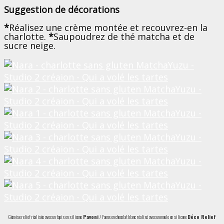
Suggestion de décorations
*
Réalisez une crème montée et recouvrez-en la
charlotte.
*
Saupoudrez de thé matcha et de
sucre neige.
Génoise relief réalisée avec un tapis en silicone
Pavoni
/ Faons en chocolat blanc réalisé avec un moule en silicone
Déco Relief