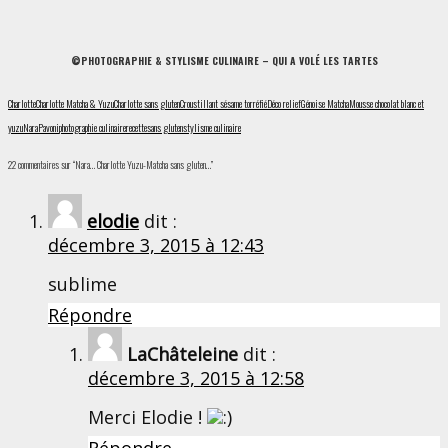
©PHOTOGRAPHIE & STYLISME CULINAIRE – QUI A VOLÉ LES TARTES
Charlotte
Charlotte Matcha & Yuzu
Charlotte sans gluten
Croustillant sésame torréfié
Déco relief
Génoise Matcha
Mousse chocolat blanc et
yuzu
Nara
Pavoni
photographie culinaire
recette
sans gluten
stylisme culinaire
22 commentaires sur “Nara… Charlotte Yuzu-Matcha sans gluten…”
elodie
dit :
décembre 3, 2015 à 12:43
sublime
Répondre
LaChâteleine
dit :
décembre 3, 2015 à 12:58
Merci Elodie !
Répondre