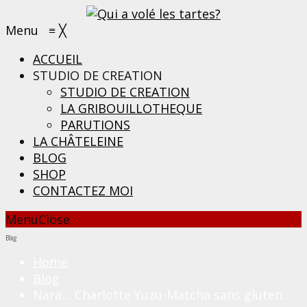
Menu
≡
╳
ACCUEIL
STUDIO DE CREATION
STUDIO DE CREATION
LA GRIBOUILLOTHEQUE
PARUTIONS
LA CHÂTELEINE
BLOG
SHOP
CONTACTEZ MOI
Menu
Close
Blog
Home
Blog
Nara… Charlotte Yuzu-Matcha sans gluten…