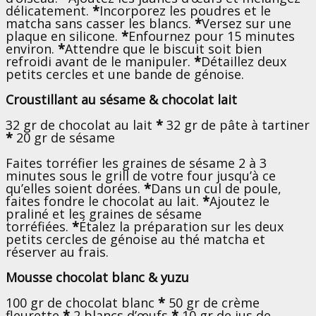
délicatement.
*
Incorporez les poudres et le
matcha sans casser les blancs.
*
Versez sur une
plaque en silicone.
*
Enfournez pour 15 minutes
environ.
*
Attendre que le biscuit soit bien
refroidi avant de le manipuler.
*
Détaillez deux
petits cercles et une bande de génoise.
Croustillant au sésame & chocolat lait
32 gr de chocolat au lait
*
32 gr de pâte à tartiner
*
20 gr de sésame
Faites torréfier les graines de sésame 2 à 3
minutes sous le grill de votre four jusqu’à ce
qu’elles soient dorées.
*
Dans un cul de poule,
faites fondre le chocolat au lait.
*
Ajoutez le
praliné et les graines de sésame
torréfiées.
*
Étalez la préparation sur les deux
petits cercles de génoise au thé matcha et
réserver au frais.
Mousse chocolat blanc & yuzu
100 gr de chocolat blanc
*
50 gr de crème
fleurette
*
2 blancs d’œufs
*
10 gr de jus de