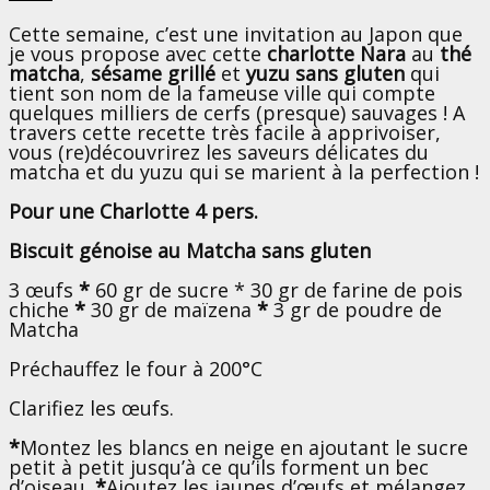
Cette semaine, c’est une invitation au Japon que
je vous propose
avec cette
charlotte Nara
au
thé
matcha
,
sésame grillé
et
yuzu
sans gluten
qui
tient son nom de la fameuse ville qui compte
quelques milliers de cerfs (presque) sauvages ! A
travers cette recette très facile à apprivoiser,
vous (re)découvrirez les saveurs délicates du
matcha et du yuzu qui se marient à la perfection !
Pour une Charlotte 4 pers.
Biscuit génoise au Matcha sans gluten
3 œufs
*
60 gr de sucre * 30 gr de farine de pois
chiche
*
30 gr de maïzena
*
3 gr de poudre de
Matcha
Préchauffez le four à 200°C
Clarifiez les œufs.
*
Montez les blancs en neige en ajoutant le sucre
petit à petit jusqu’à ce qu’ils forment un bec
d’oiseau.
*
Ajoutez les jaunes d’œufs et mélangez