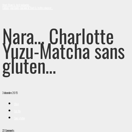
Mont-Blanc & forêt enchantée…
Cadeaux gourmands, couronne de Noël & truffes chocolat…
Nara… Charlotte
Yuzu-Matcha sans
gluten…
3 décembre 2015
Blog
Eat Me
Sans gluten
22 Comments