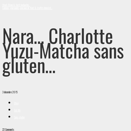
Mont-Blanc & forêt enchantée…
Cadeaux gourmands, couronne de Noël & truffes chocolat…
Nara… Charlotte
Yuzu-Matcha sans
gluten…
3 décembre 2015
Blog
Eat Me
Sans gluten
22 Comments