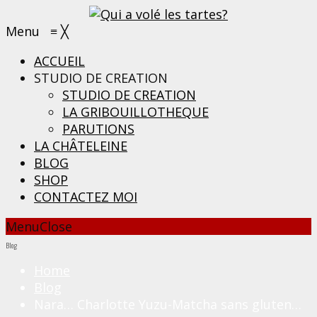
Menu
≡
╳
ACCUEIL
STUDIO DE CREATION
STUDIO DE CREATION
LA GRIBOUILLOTHEQUE
PARUTIONS
LA CHÂTELEINE
BLOG
SHOP
CONTACTEZ MOI
Menu
Close
Blog
Home
Blog
Nara… Charlotte Yuzu-Matcha sans gluten…