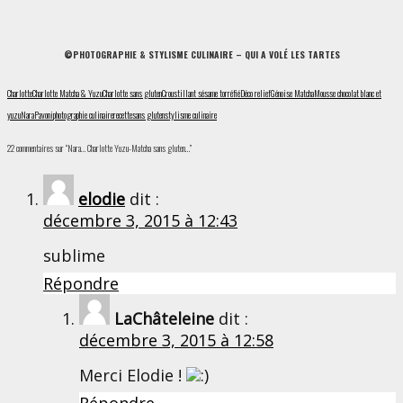
©PHOTOGRAPHIE & STYLISME CULINAIRE – QUI A VOLÉ LES TARTES
Charlotte
Charlotte Matcha & Yuzu
Charlotte sans gluten
Croustillant sésame torréfié
Déco relief
Génoise Matcha
Mousse chocolat blanc et
yuzu
Nara
Pavoni
photographie culinaire
recette
sans gluten
stylisme culinaire
22 commentaires sur “Nara… Charlotte Yuzu-Matcha sans gluten…”
elodie
dit :
décembre 3, 2015 à 12:43
sublime
Répondre
LaChâteleine
dit :
décembre 3, 2015 à 12:58
Merci Elodie !
Répondre