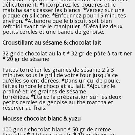
délicatement.
*
Incorporez les poudres et le
matcha sans casser les blancs.
*
Versez sur une
plaque en silicone.
*
Enfournez pour 15 minutes
environ.
*
Attendre que le biscuit soit bien
refroidi avant de le manipuler.
*
Détaillez deux
petits cercles et une bande de génoise.
Croustillant au sésame & chocolat lait
32 gr de chocolat au lait
*
32 gr de pâte à tartiner
*
20 gr de sésame
Faites torréfier les graines de sésame 2 à 3
minutes sous le grill de votre four jusqu’à ce
qu’elles soient dorées.
*
Dans un cul de poule,
faites fondre le chocolat au lait.
*
Ajoutez le
praliné et les graines de sésame
torréfiées.
*
Étalez la préparation sur les deux
petits cercles de génoise au thé matcha et
réserver au frais.
Mousse chocolat blanc & yuzu
100 gr de chocolat blanc
*
50 gr de crème
fleurette
*
2 blancs d’œufs
*
10 gr de jus de