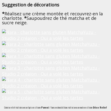
Suggestion de décorations
*
Réalisez une crème montée et recouvrez-en la
charlotte.
*
Saupoudrez de thé matcha et de
sucre neige.
Génoise relief réalisée avec un tapis en silicone
Pavoni
/ Faons en chocolat blanc réalisé avec un moule en silicone
Déco Relief