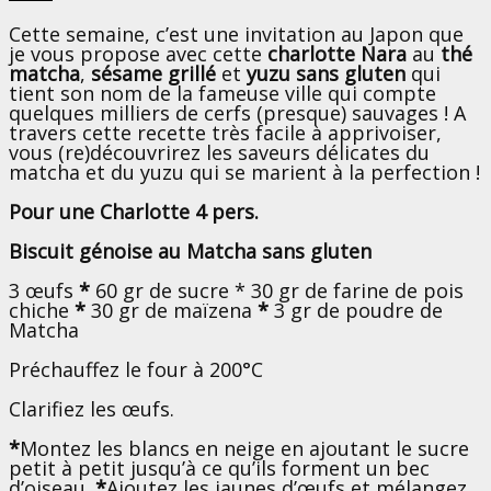
Cette semaine, c’est une invitation au Japon que
je vous propose
avec cette
charlotte Nara
au
thé
matcha
,
sésame grillé
et
yuzu
sans gluten
qui
tient son nom de la fameuse ville qui compte
quelques milliers de cerfs (presque) sauvages ! A
travers cette recette très facile à apprivoiser,
vous (re)découvrirez les saveurs délicates du
matcha et du yuzu qui se marient à la perfection !
Pour une Charlotte 4 pers.
Biscuit génoise au Matcha sans gluten
3 œufs
*
60 gr de sucre * 30 gr de farine de pois
chiche
*
30 gr de maïzena
*
3 gr de poudre de
Matcha
Préchauffez le four à 200°C
Clarifiez les œufs.
*
Montez les blancs en neige en ajoutant le sucre
petit à petit jusqu’à ce qu’ils forment un bec
d’oiseau.
*
Ajoutez les jaunes d’œufs et mélangez